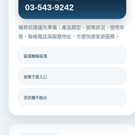
03-543-9242
報修前建議先準備：產品類型、故障狀況、使用年
限、聯絡電話與服務地址，方便快速安排服務。
區域聯絡區塊
故障子頁入口
洗衣機不脫水