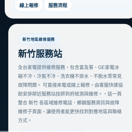
線上報修
服務流程
新竹地區維修服務
新竹服務站
全台家電提供維修服務，包含富及第、GE家電冰
箱不冷、冷氣不冷、洗衣機不排水、不脫水等常見
故障問題。 可直接來電或線上報修，由客服快速協
助安排鄰近服務站技師到府檢測與維修。，這一頁
整合 新竹 各區域維修電話、鄉鎮服務資訊與故障
維修子頁面，讓使用者能更快找到對應地區與聯絡
方式。