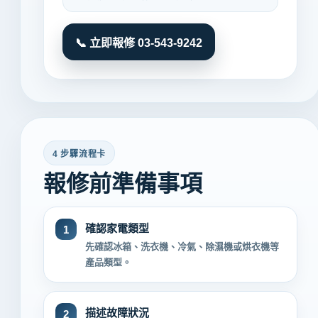
📞 立即報修 03-543-9242
4 步驟流程卡
報修前準備事項
確認家電類型
1
先確認冰箱、洗衣機、冷氣、除濕機或烘衣機等
產品類型。
描述故障狀況
2