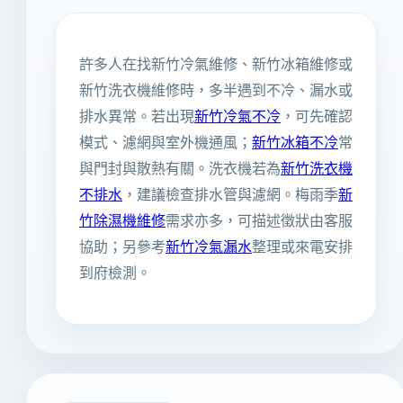
許多人在找新竹冷氣維修、新竹冰箱維修或
新竹洗衣機維修時，多半遇到不冷、漏水或
排水異常。若出現
新竹冷氣不冷
，可先確認
模式、濾網與室外機通風；
新竹冰箱不冷
常
與門封與散熱有關。洗衣機若為
新竹洗衣機
不排水
，建議檢查排水管與濾網。梅雨季
新
竹除濕機維修
需求亦多，可描述徵狀由客服
協助；另參考
新竹冷氣漏水
整理或來電安排
到府檢測。