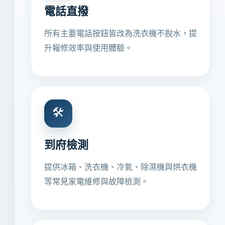
電話直撥
所有主要電話按鈕皆改為洗衣機不脫水，提
升報修效率與使用體驗。
🛠
到府檢測
提供冰箱、洗衣機、冷氣、除濕機與烘衣機
等常見家電維修與故障檢測。