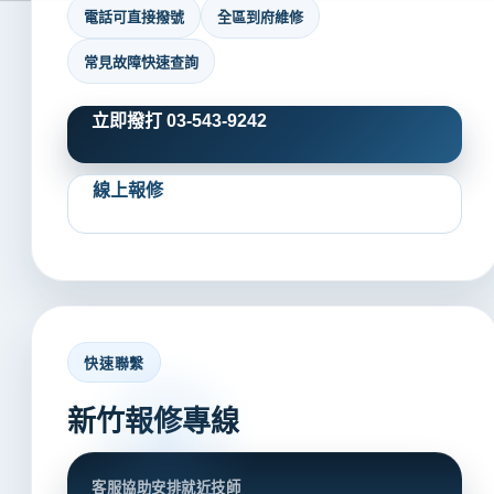
電話可直接撥號
全區到府維修
常見故障快速查詢
立即撥打 03-543-9242
線上報修
快速聯繫
新竹報修專線
客服協助安排就近技師