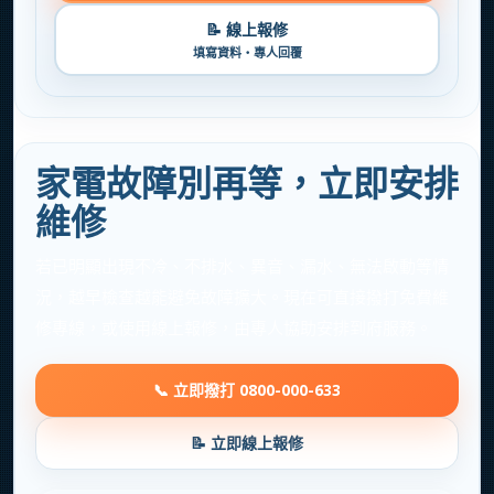
📝 線上報修
填寫資料・專人回覆
家電故障別再等，立即安排
維修
若已明顯出現不冷、不排水、異音、漏水、無法啟動等情
況，越早檢查越能避免故障擴大。現在可直接撥打免費維
修專線，或使用線上報修，由專人協助安排到府服務。
📞 立即撥打 0800-000-633
📝 立即線上報修