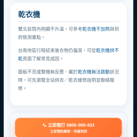
乾衣機
雙北若筒內明顯不升溫，可參考
乾衣機不加熱
與到
府檢測重點。
台南地區行程結束後衣物仍偏濕，可從
乾衣機烘不
乾
頁面了解常見成因。
面板不亮或整機無反應、屬於
乾衣機無法啟動
狀況
時，可先瀏覽全站烘衣／乾衣維修說明並聯絡報
修。
📞 立即撥打 0800-000-633
立即預約維修・快速到府