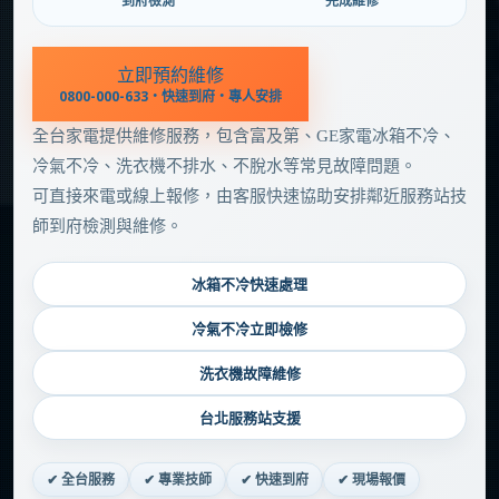
到府檢測
完成維修
立即預約維修
0800-000-633・快速到府・專人安排
全台家電提供維修服務，包含富及第、GE家電冰箱不冷、
冷氣不冷、洗衣機不排水、不脫水等常見故障問題。
可直接來電或線上報修，由客服快速協助安排鄰近服務站技
師到府檢測與維修。
冰箱不冷快速處理
冷氣不冷立即檢修
洗衣機故障維修
台北服務站支援
✔ 全台服務
✔ 專業技師
✔ 快速到府
✔ 現場報價