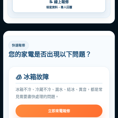
📝 線上報修
填寫資料・專人回覆
快速報修
您的家電是否出現以下問題？
🧊 冰箱故障
冰箱不冷、冷藏不冷、漏水、結冰、異音，都是常
見需要盡快處理的問題。
立即來電報修