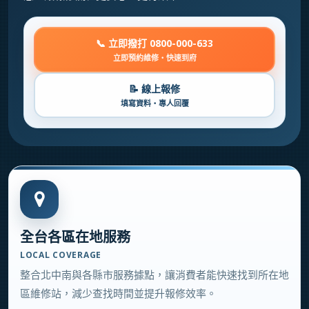
📞 立即撥打 0800-000-633
立即預約維修・快速到府
📝 線上報修
填寫資料・專人回覆
全台各區在地服務
LOCAL COVERAGE
整合北中南與各縣市服務據點，讓消費者能快速找到所在地
區維修站，減少查找時間並提升報修效率。