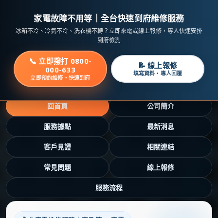
家電故障不用等｜全台快速到府維修服務
冰箱不冷、冷氣不冷、洗衣機不轉？立即來電或線上報修，專人快速安排
到府檢測
📞 立即撥打 0800-
📝 線上報修
000-633
填寫資料・專人回覆
立即預約維修・快速到府
回首頁
公司簡介
服務據點
最新消息
客戶見證
相關連結
常見問題
線上報修
服務流程