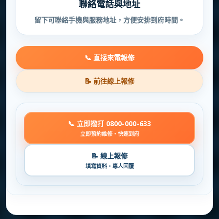
聯絡電話與地址
留下可聯絡手機與服務地址，方便安排到府時間。
📞 直接來電報修
📝 前往線上報修
📞 立即撥打 0800-000-633
立即預約維修・快速到府
📝 線上報修
填寫資料・專人回覆