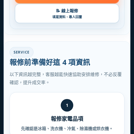
📝 線上報修
填寫資料・專人回覆
SERVICE
報修前準備好這 4 項資訊
以下資訊越完整，客服越能快速協助安排維修，不必反覆
確認，提升成交率。
1
報修家電品項
先確認是冰箱、洗衣機、冷氣、除濕機或烘衣機。