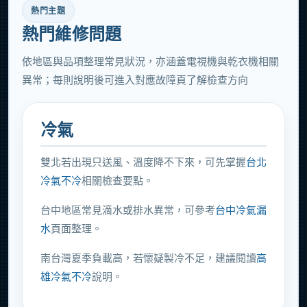
熱門主題
熱門維修問題
依地區與品項整理常見狀況，亦涵蓋電視機與乾衣機相關
異常；每則說明後可進入對應故障頁了解檢查方向
冷氣
雙北若出現只送風、溫度降不下來，可先掌握
台北
冷氣不冷
相關檢查要點。
台中地區常見滴水或排水異常，可參考
台中冷氣漏
水
頁面整理。
南台灣夏季負載高，若懷疑製冷不足，建議閱讀
高
雄冷氣不冷
說明。