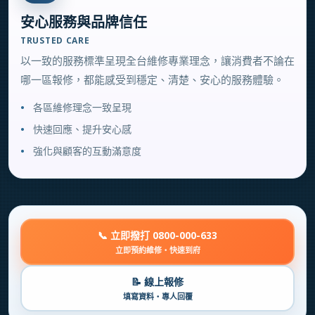
安心服務與品牌信任
TRUSTED CARE
以一致的服務標準呈現全台維修專業理念，讓消費者不論在
哪一區報修，都能感受到穩定、清楚、安心的服務體驗。
各區維修理念一致呈現
快速回應、提升安心感
強化與顧客的互動滿意度
📞 立即撥打 0800-000-633
立即預約維修・快速到府
📝 線上報修
填寫資料・專人回覆