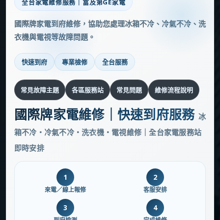
全台家電維修服務｜富及第GE家電
國際牌家電到府維修，協助您處理冰箱不冷、冷氣不冷、洗
衣機與電視等故障問題。
快速到府
專業檢修
全台服務
常見故障主題
各區服務站
常見問題
維修流程說明
國際牌家電維修｜快速到府服務
冰
箱不冷・冷氣不冷・洗衣機・電視維修｜全台家電服務站
即時安排
1
2
來電／線上報修
客服安排
3
4