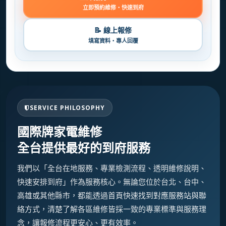
立即預約維修・快速到府
📝 線上報修
填寫資料・專人回覆
SERVICE PHILOSOPHY
國際牌家電維修
全台提供最好的到府服務
我們以「全台在地服務、專業檢測流程、透明維修說明、
快速安排到府」作為服務核心。無論您位於台北、台中、
高雄或其他縣市，都能透過首頁快速找到對應服務站與聯
絡方式，清楚了解各區維修皆採一致的專業標準與服務理
念，讓報修流程更安心、更有效率。