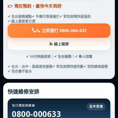
👉 現在預約，最快今天到府
✔ 全台服務據點
✔ 手機可直接撥打
✔ 常見故障快速協助
✔ 線上報修更方便
📞 立即撥打 0800-000-633
📝 線上報修
✔ 30分快速安排｜✔ 全台服務｜✔ 專人回電
✔ 台北・台中・高雄皆有服務
✔ 常見故障快速判斷
✔ 到府維修服務
✔ 洗衣機不脫水
快速維修安排
免付費諮詢專線
0800-000633